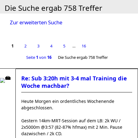
Die Suche ergab 758 Treffer
Zur erweiterten Suche
1
2
3
4
5
…
16
Seite
1
von
16
Die Suche ergab 758 Treffer
Re: Sub 3:20h mit 3-4 mal Training die
Woche machbar?
Heute Morgen ein ordentliches Wochenende
abgeschlossen.
Gestern 14km-MRT-Session auf dem LB: 2k WU /
2x5000m @3:57 (82-87% hfmax) mit 2 Min. Pause
dazwischen / 2k CD.