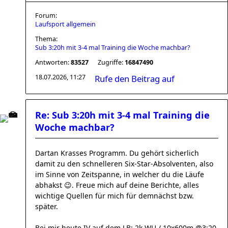
Forum:
Laufsport allgemein
Thema:
Sub 3:20h mit 3-4 mal Training die Woche machbar?
Antworten:
83527
Zugriffe:
16847490
18.07.2026, 11:27
Rufe den Beitrag auf
Re: Sub 3:20h mit 3-4 mal Training die
Woche machbar?
Dartan Krasses Programm. Du gehört sicherlich
damit zu den schnelleren Six-Star-Absolventen, also
im Sinne von Zeitspanne, in welcher du die Läufe
abhakst 😉. Freue mich auf deine Berichte, alles
wichtige Quellen für mich für demnächst bzw.
später.
Bei mir heute IV auf dem LB: 2k WU / 10x600m @3:20