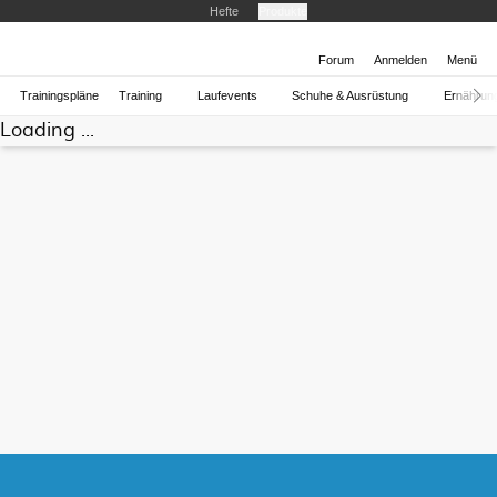
Hefte
Produkte
Forum
Anmelden
Menü
Trainingspläne
Training
Laufevents
Schuhe & Ausrüstung
Ernährun
Loading ...