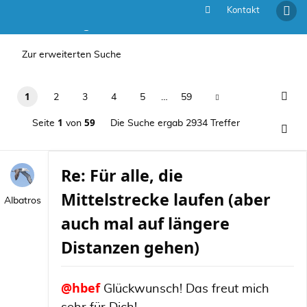
Kontakt
Die Suche ergab 2934 Treffer
Zur erweiterten Suche
1
2
3
4
5
…
59
1
59
Seite
von
Die Suche ergab 2934 Treffer
Re: Für alle, die
Mittelstrecke laufen (aber
Albatros
auch mal auf längere
Distanzen gehen)
@hbef
Glückwunsch! Das freut mich