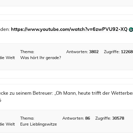
nden:
https://www.youtube.com/watch?v=6zwPVU92-XQ
Thema:
Antworten:
3802
Zugriffe:
12268
die Welt
Was hört Ihr gerade?
cke zu seinem Betreuer: „Oh Mann, heute trifft der Wetterber
ö
Thema:
Antworten:
86
Zugriffe:
30578
die Welt
Eure Lieblingswitze