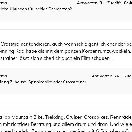
ema:
Antworten:
8
Zugriffe:
844
lche Übungen für Ischias Schmerzen?
rosstrainer tendieren, auch wenn ich eigentlich eher der b
inning Rad habe als mit dem ganzen Körper rumzuwackeln. A
trainer lässt sich sicherlich auch ein Film schauen ...
ema:
Antworten:
26
Zugr
ining Zuhause: Spinningbike oder Crosstrainer
al ob Mountain Bike, Trekking, Cruiser, Crossbikes, Rennrä
n mit richtiger Beratung und allem drum und dran. Und wie
 verhandeln. Zwar mehr oder weniger mit Glück, aber mögli