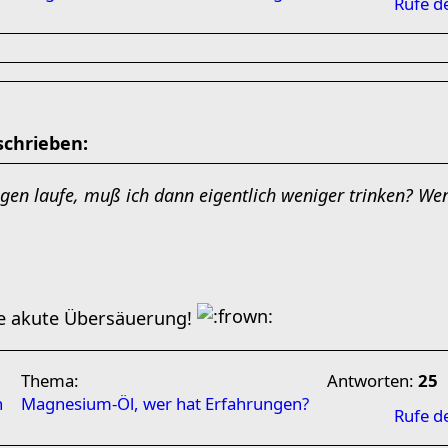
Rufe d
schrieben:
gen laufe, muß ich dann eigentlich weniger trinken? We
te akute Übersäuerung!
Thema:
Antworten:
25
n
Magnesium-Öl, wer hat Erfahrungen?
Rufe d