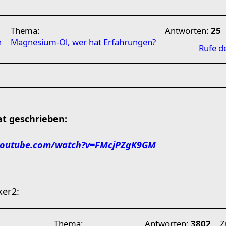
Thema:
Antworten:
25
n
Magnesium-Öl, wer hat Erfahrungen?
Rufe d
at geschrieben:
youtube.com/watch?v=FMcjPZgK9GM
Thema:
Antworten:
3802
Z