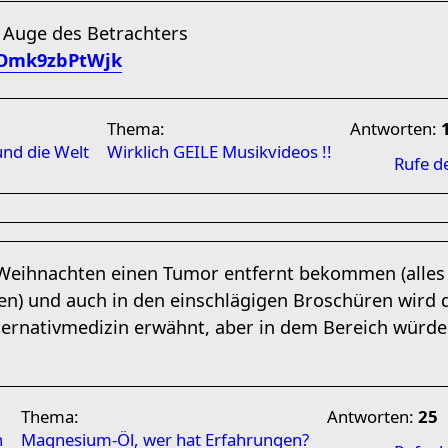
m Auge des Betrachters
/Omk9zbPtWjk
Thema:
Antworten:
und die Welt
Wirklich GEILE Musikvideos !!
Rufe d
 Weihnachten einen Tumor entfernt bekommen (alles
en) und auch in den einschlägigen Broschüren wird
ernativmedizin erwähnt, aber in dem Bereich würde i
Thema:
Antworten:
25
n
Magnesium-Öl, wer hat Erfahrungen?