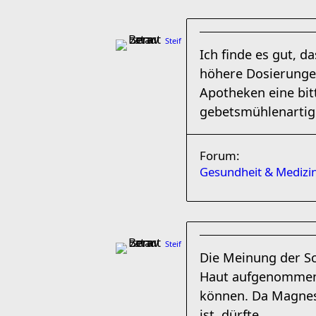
Steif
Ich finde es gut, d
höhere Dosierungen
Apotheken eine bit
gebetsmühlenartig 
Forum:
Gesundheit & Medizi
Steif
Die Meinung der Sc
Haut aufgenommen w
können. Da Magnes
ist, dürfte ...