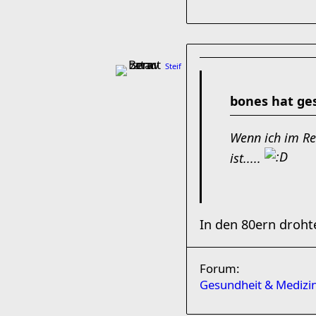
Steif
bones hat ge
Wenn ich im Re
ist.....
In den 80ern droh
Forum:
Gesundheit & Medizi