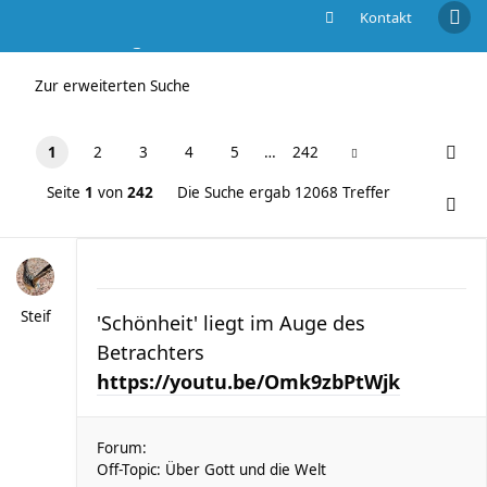
Kontakt
Die Suche ergab 12068 Treffer
Zur erweiterten Suche
1
2
3
4
5
…
242
Seite
1
von
242
Die Suche ergab 12068 Treffer
Steif
'Schönheit' liegt im Auge des
Betrachters
https://youtu.be/Omk9zbPtWjk
Forum:
Off-Topic: Über Gott und die Welt