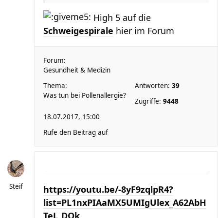
High 5 auf die
Schweigespirale
hier im Forum
Forum:
Gesundheit & Medizin
Thema:
Antworten:
39
Was tun bei Pollenallergie?
Zugriffe:
9448
18.07.2017, 15:00
Rufe den Beitrag auf
Steif
https://youtu.be/-8yF9zqlpR4?
list=PL1nxPIAaMX5UMIgUlex_A62AbH
TeL_DQk