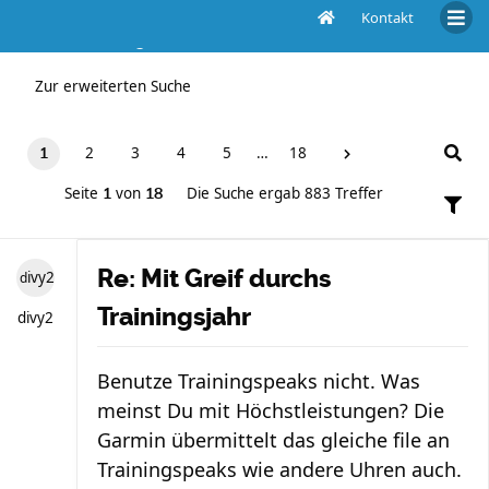
Kontakt
Die Suche ergab 883 Treffer
Zur erweiterten Suche
2
3
4
5
…
18
1
Seite
von
Die Suche ergab 883 Treffer
1
18
Re: Mit Greif durchs
divy2
Trainingsjahr
divy2
Benutze Trainingspeaks nicht. Was
meinst Du mit Höchstleistungen? Die
Garmin übermittelt das gleiche file an
Trainingspeaks wie andere Uhren auch.