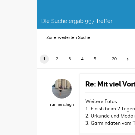
Die Suche ergab 997 Treffer
Zur erweiterten Suche
1
2
3
4
5
…
20
Re: Mit viel V
Weitere Fotos:
runners.high
1. Finish beim 2.Teg
2. Urkunde und Medaill
3. Garmindaten vom 