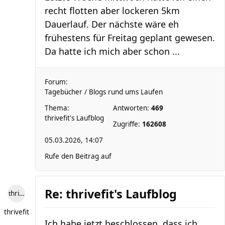
recht flotten aber lockeren 5km
Dauerlauf. Der nächste wäre eh
frühestens für Freitag geplant gewesen.
Da hatte ich mich aber schon ...
Forum:
Tagebücher / Blogs rund ums Laufen
Thema:
Antworten:
469
thrivefit's Laufblog
Zugriffe:
162608
05.03.2026, 14:07
Rufe den Beitrag auf
Re: thrivefit's Laufblog
thrivefit
thrivefit
Ich habe jetzt beschlossen, dass ich