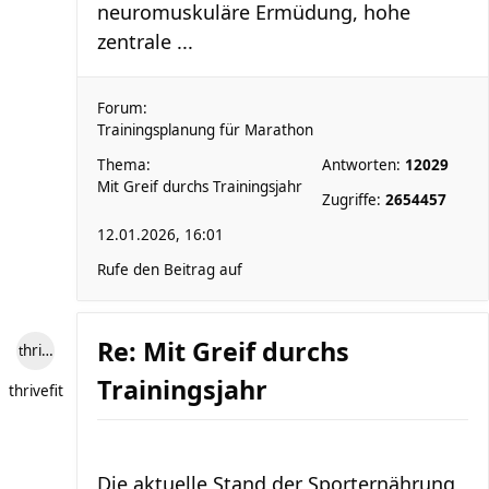
neuromuskuläre Ermüdung, hohe
zentrale ...
Forum:
Trainingsplanung für Marathon
Thema:
Antworten:
12029
Mit Greif durchs Trainingsjahr
Zugriffe:
2654457
12.01.2026, 16:01
Rufe den Beitrag auf
Re: Mit Greif durchs
thrivefit
Trainingsjahr
thrivefit
Die aktuelle Stand der Sporternährung