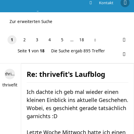
Kontakt
Die Suche ergab 895 Treffer
Zur erweiterten Suche
1
2
3
4
5
…
18
Seite
1
von
18
Die Suche ergab 895 Treffer
Re: thrivefit's Laufblog
thrivefit
thrivefit
Ich dachte ich geb mal wieder einen
kleinen Einblick ins aktuelle Geschehen.
Wobei, es geschieht gerade tatsächlich
garnichts :D
Letzte Woche Mittwoch hatte ich einen