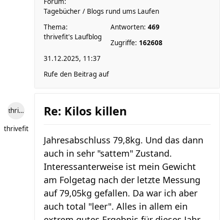
Forum:
Tagebücher / Blogs rund ums Laufen
Thema:
Antworten:
469
thrivefit's Laufblog
Zugriffe:
162608
31.12.2025, 11:37
Rufe den Beitrag auf
Re: Kilos killen
thrivefit
thrivefit
Jahresabschluss 79,8kg. Und das dann
auch in sehr "sattem" Zustand.
Interessanterweise ist mein Gewicht
am Folgetag nach der letzte Messung
auf 79,05kg gefallen. Da war ich aber
auch total "leer". Alles in allem ein
extrem gutes Ergebnis für dieses Jahr