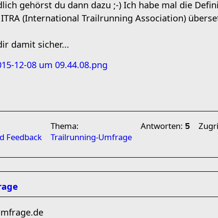
lich gehörst du dann dazu ;-) Ich habe mal die Defin
ITRA (International Trailrunning Association) überset
dir damit sicher...
Thema:
Antworten:
Zugri
5
nd Feedback
Trailrunning-Umfrage
rage
umfrage.de