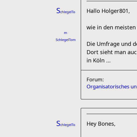
S
Hallo Holger801,
chlegelTo
wie in den meisten
m
SchlegelTom
Die Umfrage und de
Dort sieht man auc
in Köln ...
Forum:
Organisatorisches u
S
Hey Bones,
chlegelTo