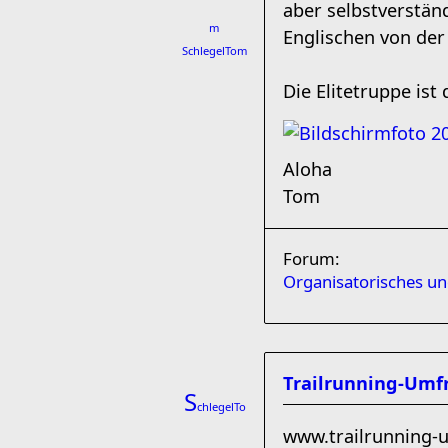
aber selbstverständ
m
Englischen von der 
SchlegelTom
Die Elitetruppe ist 
Aloha
Tom
Forum:
Organisatorisches u
Trailrunning-Umf
S
chlegelTo
www.trailrunning-