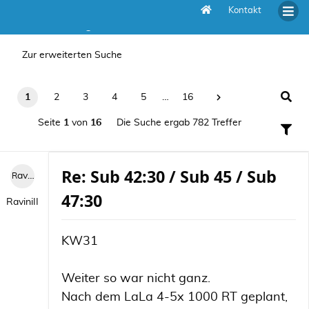
Kontakt
Die Suche ergab 782 Treffer
Zur erweiterten Suche
1
2
3
4
5
…
16
Seite
1
von
16
Die Suche ergab 782 Treffer
Re: Sub 42:30 / Sub 45 / Sub
RaviniII
47:30
RaviniII
KW31
Weiter so war nicht ganz.
Nach dem LaLa 4-5x 1000 RT geplant,