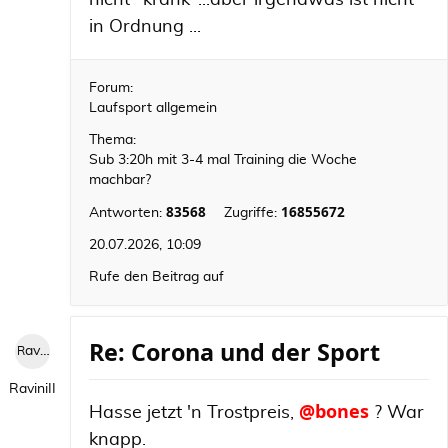
nicht "krank"...aber irgendwas ist nicht
in Ordnung ...
Forum:
Laufsport allgemein
Thema:
Sub 3:20h mit 3-4 mal Training die Woche
machbar?
83568
16855672
Antworten:
Zugriffe:
20.07.2026, 10:09
Rufe den Beitrag auf
Re: Corona und der Sport
RaviniII
RaviniII
@bones
Hasse jetzt 'n Trostpreis,
? War
knapp.