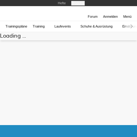
Hefte
Produkte
Forum
Anmelden
Menü
Trainingspläne
Training
Laufevents
Schuhe & Ausrüstung
Ernährun
Loading ...