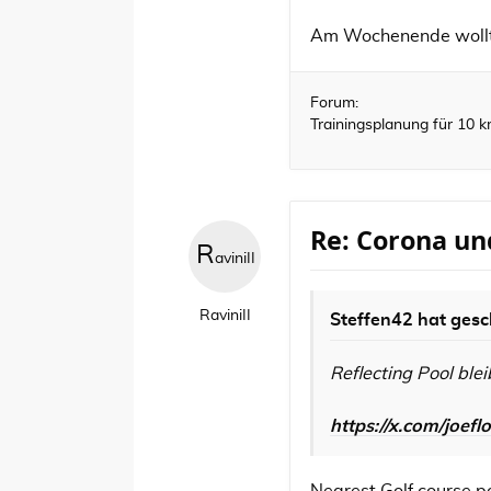
Am Wochenende wollte i
Forum:
Trainingsplanung für 10 
Re: Corona un
R
aviniII
RaviniII
Steffen42
hat gesc
Reflecting Pool ble
https://x.com/joe