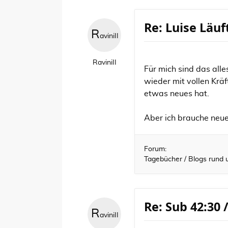
Re: Luise Läuf
R
aviniII
RaviniII
Für mich sind das alle
wieder mit vollen Krä
etwas neues hat.
Aber ich brauche neue Z
Forum:
Tagebücher / Blogs rund
Re: Sub 42:30 
R
aviniII