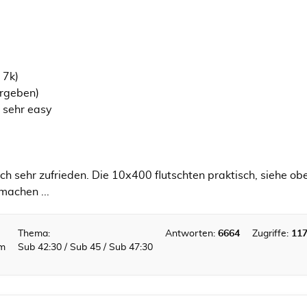
 7k)
ergeben)
 sehr easy
ich sehr zufrieden. Die 10x400 flutschten praktisch, siehe o
machen ...
Thema:
Antworten:
6664
Zugriffe:
11
km
Sub 42:30 / Sub 45 / Sub 47:30