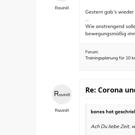
RaviniII
Gestern gab´ s wieder
...
Wie anstrengend solle
bewegungsmäßig immer
Forum:
Trainingsplanung für 10 
Re: Corona un
R
aviniII
RaviniII
bones
hat geschrie
Ach Du liebe Zeit, 