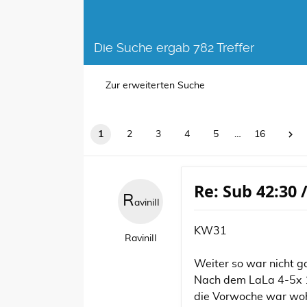
Die Suche ergab 782 Treffer
Zur erweiterten Suche
1
2
3
4
5
…
16
Re: Sub 42:30 
R
aviniII
KW31
RaviniII
Weiter so war nicht g
Nach dem LaLa 4-5x 10
die Vorwoche war wohl