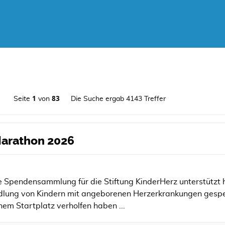
1
83
Seite
von
Die Suche ergab 4143 Treffer
 Marathon 2026
e Spendensammlung für die Stiftung KinderHerz unterstützt h
lung von Kindern mit angeborenen Herzerkrankungen gespe
nem Startplatz verholfen haben ...