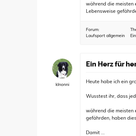
während die meisten e
Lebensweise gefährden
Forum:
Th
Laufsport allgemein
Ei
Ein Herz für he
Heute habe ich ein gr
klnonni
Wusstest ihr, dass je
während die meisten e
gefährden, haben die
Damit ...