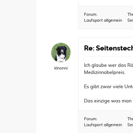
Forum:
Th
Laufsport allgemein
Se
Re: Seitenstec
Ich glaube wer das Rä
klnonni
Medizinnobelpreis.
Es gibt zwar viele U
Das einzige was man w
Forum:
Th
Laufsport allgemein
Se