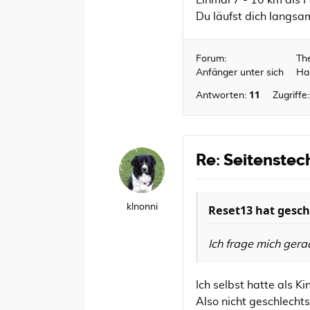
Einmal 7 - 10 km als F
Du läufst dich langsa
Forum:
Th
Anfänger unter sich
Hal
11
Antworten:
Zugriffe
Re: Seitenstec
klnonni
Reset13
hat gesch
Ich frage mich gera
Ich selbst hatte als 
Also nicht geschlechts