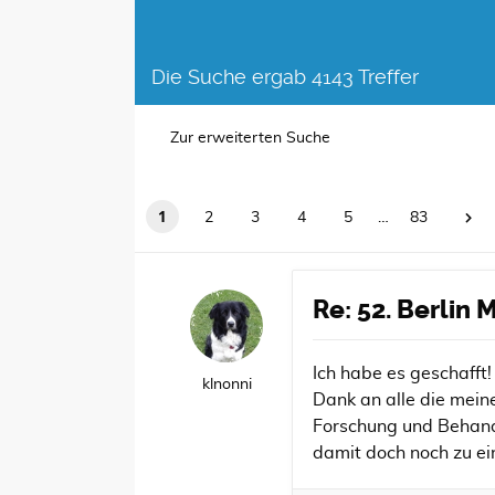
Die Suche ergab 4143 Treffer
Zur erweiterten Suche
1
2
3
4
5
…
83
Re: 52. Berlin
Ich habe es geschafft!
klnonni
Dank an alle die mein
Forschung und Behand
damit doch noch zu ei