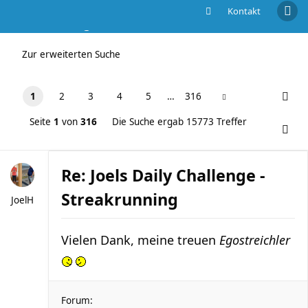
Kontakt
Die Suche ergab 15773 Treffer
Zur erweiterten Suche
1
2
3
4
5
…
316
Seite
1
von
316
Die Suche ergab 15773 Treffer
Re: Joels Daily Challenge -
Streakrunning
JoelH
Vielen Dank, meine treuen
Egostreichler
Forum: