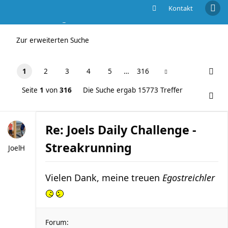
Kontakt
Die Suche ergab 15773 Treffer
Zur erweiterten Suche
1
2
3
4
5
…
316
Seite
1
von
316
Die Suche ergab 15773 Treffer
Re: Joels Daily Challenge -
Streakrunning
JoelH
Vielen Dank, meine treuen
Egostreichler
Forum: