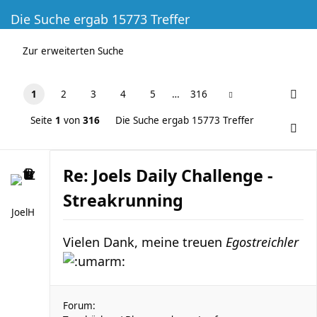
Die Suche ergab 15773 Treffer
Zur erweiterten Suche
1
2
3
4
5
…
316
Seite
1
von
316
Die Suche ergab 15773 Treffer
Re: Joels Daily Challenge -
Streakrunning
JoelH
Vielen Dank, meine treuen
Egostreichler
Forum: