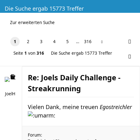
Die Suche ergab 15773 Treffer
Zur erweiterten Suche
1
2
3
4
5
…
316
Seite
1
von
316
Die Suche ergab 15773 Treffer
Re: Joels Daily Challenge -
Streakrunning
JoelH
Vielen Dank, meine treuen
Egostreichler
Forum: