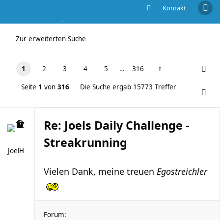
Kontakt
Die Suche ergab 15773 Treffer
Zur erweiterten Suche
1
2
3
4
5
…
316
Seite
1
von
316
Die Suche ergab 15773 Treffer
Re: Joels Daily Challenge -
Streakrunning
JoelH
Vielen Dank, meine treuen
Egostreichler
Forum: