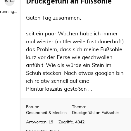
Druckgefühl an Fußsohle
runningwild1
runningwild1
Guten Tag zusammen,
seit ein paar Wochen habe ich immer
mal wieder (mittlerweile fast dauerhaft)
das Problem, dass sich meine Fußsohle
kurz vor der Ferse wie geschwollen
anfühlt. Wie als würde ein Stein im
Schuh stecken. Nach etwas googlen bin
ich relativ schnell auf eine
Plantarfasziitis gestoßen ...
Forum:
Thema:
Gesundheit & Medizin
Druckgefühl an Fußsohle
Antworten:
19
Zugriffe:
4342