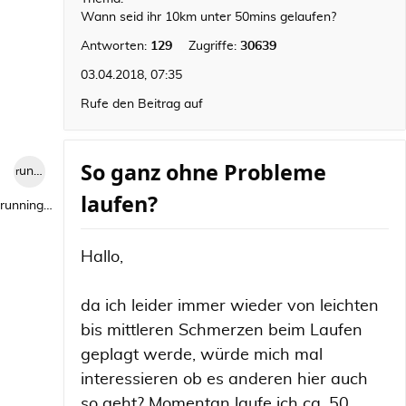
Wann seid ihr 10km unter 50mins gelaufen?
Antworten:
129
Zugriffe:
30639
03.04.2018, 07:35
Rufe den Beitrag auf
So ganz ohne Probleme
runningwild1
laufen?
runningwild1
Hallo,
da ich leider immer wieder von leichten
bis mittleren Schmerzen beim Laufen
geplagt werde, würde mich mal
interessieren ob es anderen hier auch
so geht? Momentan laufe ich ca. 50