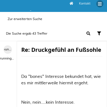
Kontakt
Die Suche ergab 43 Treffer
Zur erweiterten Suche
Die Suche ergab 43 Treffer
Re: Druckgefühl an Fußsohle
runningwild1
runningwild1
Da "bones" Interesse bekundet hat, wie
es mir mittlerweile hiermit ergeht.
Nein, nein.....kein Interesse.