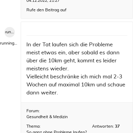
04.12.2022, 21:27
Rufe den Beitrag auf
runningwild1
runningwild1
In der Tat laufen sich die Probleme
meist etwas ein, aber sobald es dann
über die 10km geht, kommt es leider
meistens wieder.
Vielleicht beschränke ich mich mal 2-3
Wochen auf maximal 10km und schaue
dann weiter.
Forum:
Gesundheit & Medizin
Thema:
Antworten:
37
So ganz ohne Probleme laufen?