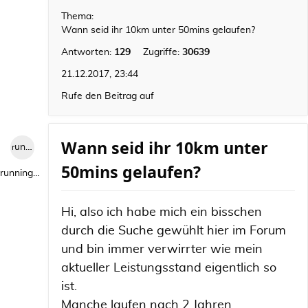
Thema:
Wann seid ihr 10km unter 50mins gelaufen?
Antworten:
129
Zugriffe:
30639
21.12.2017, 23:44
Rufe den Beitrag auf
Wann seid ihr 10km unter
runningwild1
50mins gelaufen?
runningwild1
Hi, also ich habe mich ein bisschen
durch die Suche gewühlt hier im Forum
und bin immer verwirrter wie mein
aktueller Leistungsstand eigentlich so
ist.
Manche laufen nach 2 Jahren