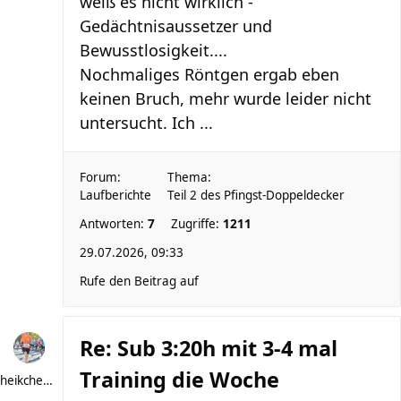
weiß es nicht wirklich -
Gedächtnisaussetzer und
Bewusstlosigkeit....
Nochmaliges Röntgen ergab eben
keinen Bruch, mehr wurde leider nicht
untersucht. Ich ...
Forum:
Thema:
Laufberichte
Teil 2 des Pfingst-Doppeldecker
Antworten:
7
Zugriffe:
1211
29.07.2026, 09:33
Rufe den Beitrag auf
Re: Sub 3:20h mit 3-4 mal
Training die Woche
heikchen007