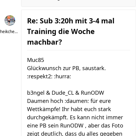
Re: Sub 3:20h mit 3-4 mal
Training die Woche
heikchen007
machbar?
Muc85
Glückwunsch zur PB, saustark.
:respekt2: :hurra:
b3ngel & Dude_CL & RunODW
Daumen hoch :daumen: für eure
Wettkämpfe! Ihr habt euch stark
durchgekämpft. Es kann nicht immer
eine PB sein RunODW , aber das Foto
zeigt deutlich, dass du alles gegeben