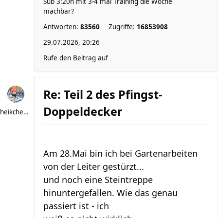
Sub 3:20h mit 3-4 mal Training die Woche
machbar?
Antworten:
83560
Zugriffe:
16853908
29.07.2026, 20:26
Rufe den Beitrag auf
Re: Teil 2 des Pfingst-
Doppeldecker
heikchen007
Am 28.Mai bin ich bei Gartenarbeiten
von der Leiter gestürzt...
und noch eine Steintreppe
hinuntergefallen. Wie das genau
passiert ist - ich