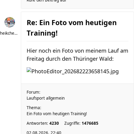
Rufe den Beitrag auf
Re: Ein Foto vom heutigen
Training!
heikchen007
Hier noch ein Foto von meinem Lauf am
Freitag durch den Thüringer Wald:
Forum:
Laufsport allgemein
Thema:
Ein Foto vom heutigen Training!
Antworten:
4230
Zugriffe:
1476685
02.08.2026, 22:40