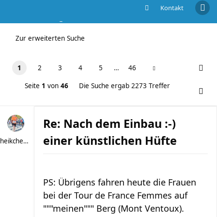
Kontakt
Die Suche ergab 2273 Treffer
Zur erweiterten Suche
1
2
3
4
5
…
46
Seite
1
von
46
Die Suche ergab 2273 Treffer
Re: Nach dem Einbau :-)
einer künstlichen Hüfte
heikchen007
PS: Übrigens fahren heute die Frauen
bei der Tour de France Femmes auf
"""meinen""" Berg (Mont Ventoux).