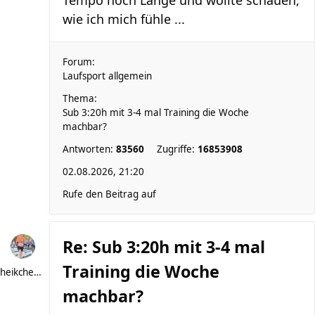
Tempo noch Länge und wollte schauen,
wie ich mich fühle ...
Forum:
Laufsport allgemein
Thema:
Sub 3:20h mit 3-4 mal Training die Woche
machbar?
Antworten:
83560
Zugriffe:
16853908
02.08.2026, 21:20
Rufe den Beitrag auf
Re: Sub 3:20h mit 3-4 mal
Training die Woche
heikchen007
machbar?