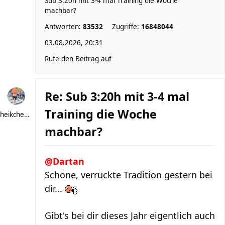
Sub 3:20h mit 3-4 mal Training die Woche
machbar?
Antworten:
83532
Zugriffe:
16848044
03.08.2026, 20:31
Rufe den Beitrag auf
Re: Sub 3:20h mit 3-4 mal
Training die Woche
heikchen007
machbar?
@Dartan
Schöne, verrückte Tradition gestern bei
dir...
Gibt's bei dir dieses Jahr eigentlich auch