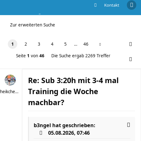
Kontakt
Die Suche ergab 2269 Treffer
Zur erweiterten Suche
1
2
3
4
5
…
46
Seite
1
von
46
Die Suche ergab 2269 Treffer
Re: Sub 3:20h mit 3-4 mal
Training die Woche
heikchen007
machbar?
b3ngel
hat geschrieben:
05.08.2026, 07:46