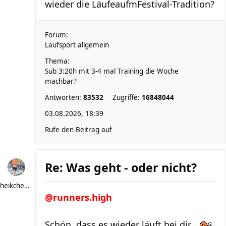
wieder die LäufeaufmFestival-Tradition?
Forum:
Laufsport allgemein
Thema:
Sub 3:20h mit 3-4 mal Training die Woche
machbar?
Antworten:
83532
Zugriffe:
16848044
03.08.2026, 18:39
Rufe den Beitrag auf
Re: Was geht - oder nicht?
heikchen007
@runners.high
Schön, dass es wieder läuft bei dir...