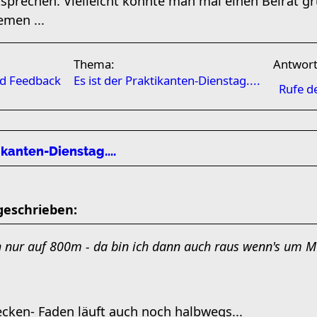
prechen. Vielleicht könnte man mal einen Beirat gr
men ...
Thema:
Antwor
nd Feedback
Es ist der Praktikanten-Dienstag....
Rufe d
ikanten-Dienstag....
geschrieben:
h nur auf 800m - da bin ich dann auch raus wenn's um M 
ecken- Faden läuft auch noch halbwegs...