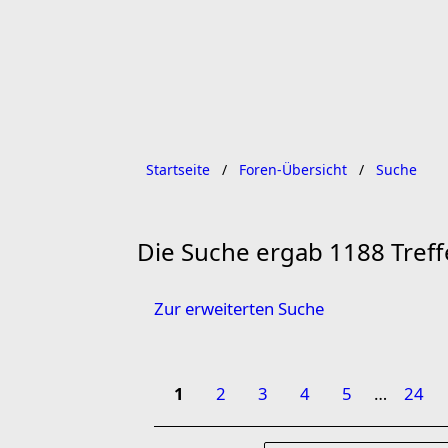
Startseite
Foren-Übersicht
Suche
Die Suche ergab 1188 Treff
Zur erweiterten Suche
1
2
3
4
5
…
24