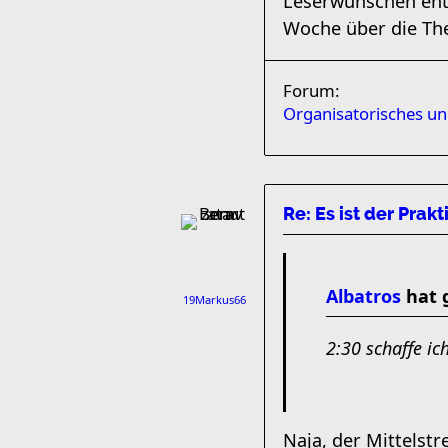
Leserwünschen ents
Woche über die The
Forum:
Organisatorisches u
Re: Es ist der Prakt
Albatros
hat 
19Markus66
2:30 schaffe ic
Naja, der Mittelstr