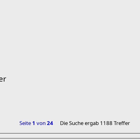
er
Seite
1
von
24
Die Suche ergab 1188 Treffer