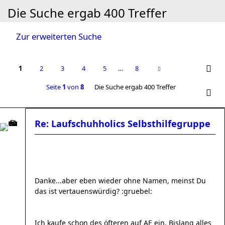
Die Suche ergab 400 Treffer
Zur erweiterten Suche
1
2
3
4
5
…
8
Seite
1
von
8
Die Suche ergab 400 Treffer
Re: Laufschuhholics Selbsthilfegruppe
Danke...aber eben wieder ohne Namen, meinst Du
das ist vertauenswürdig? :gruebel:
Ich kaufe schon des öfteren auf AE ein. Bislang alles