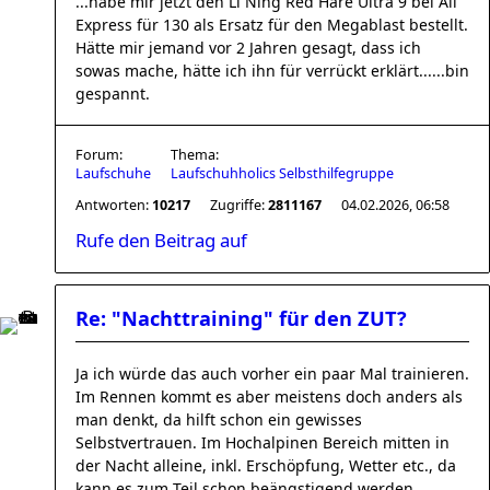
...habe mir jetzt den Li Ning Red Hare Ultra 9 bei Ali
Express für 130 als Ersatz für den Megablast bestellt.
Hätte mir jemand vor 2 Jahren gesagt, dass ich
sowas mache, hätte ich ihn für verrückt erklärt......bin
gespannt.
Forum:
Thema:
Laufschuhe
Laufschuhholics Selbsthilfegruppe
Antworten:
10217
Zugriffe:
2811167
04.02.2026, 06:58
Rufe den Beitrag auf
Re: "Nachttraining" für den ZUT?
Ja ich würde das auch vorher ein paar Mal trainieren.
Im Rennen kommt es aber meistens doch anders als
man denkt, da hilft schon ein gewisses
Selbstvertrauen. Im Hochalpinen Bereich mitten in
der Nacht alleine, inkl. Erschöpfung, Wetter etc., da
kann es zum Teil schon beängstigend werden.