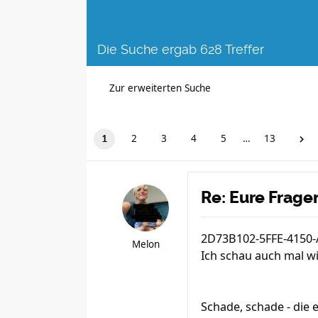
Die Suche ergab 628 Treffer
Zur erweiterten Suche
2
3
4
5
…
13
1
Re: Eure Frag
2D73B102-5FFE-4150-
Melon
Ich schau auch mal w
Schade, schade - die 