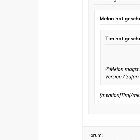
Melon
hat geschr
Tim
hat geschr
@Melon magst du
Version / Safari
[mention]Tim[/ment
Forum: