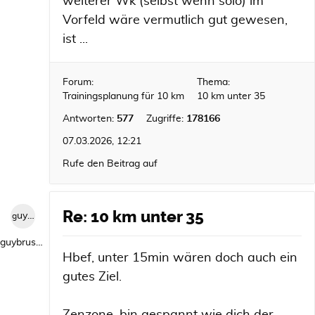
weiterer Wk (selbst wenn solo) im
Vorfeld wäre vermutlich gut gewesen,
ist ...
Forum:
Thema:
Trainingsplanung für 10 km
10 km unter 35
Antworten:
577
Zugriffe:
178166
07.03.2026, 12:21
Rufe den Beitrag auf
Re: 10 km unter 35
guybrush1992
guybrush1992
Hbef, unter 15min wären doch auch ein
gutes Ziel.