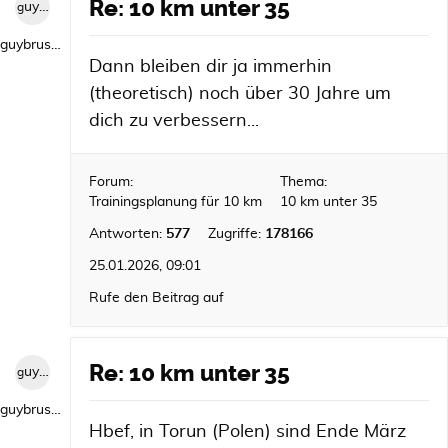
Re: 10 km unter 35
guybrush1992
guybrush1992
Dann bleiben dir ja immerhin
(theoretisch) noch über 30 Jahre um
dich zu verbessern...
Forum:
Thema:
Trainingsplanung für 10 km
10 km unter 35
Antworten:
577
Zugriffe:
178166
25.01.2026, 09:01
Rufe den Beitrag auf
Re: 10 km unter 35
guybrush1992
guybrush1992
Hbef, in Torun (Polen) sind Ende März