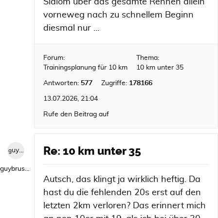
Slalom über das gesamte Rennen allein
vorneweg nach zu schnellem Beginn
diesmal nur ...
Forum:
Thema:
Trainingsplanung für 10 km
10 km unter 35
Antworten:
577
Zugriffe:
178166
13.07.2026, 21:04
Rufe den Beitrag auf
Re: 10 km unter 35
guybrush1992
guybrush1992
Autsch, das klingt ja wirklich heftig. Da
hast du die fehlenden 20s erst auf den
letzten 2km verloren? Das erinnert mich