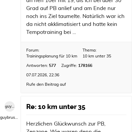
an nen 10er mit 19, als ich bei über 30
Grad auf PB anlief und am Ende nur
noch ins Ziel taumelte. Natürlich war ich
da nicht akklimatisiert und hatte kein
Tempotraining bei ...
Forum:
Thema:
Trainingsplanung für 10 km
10 km unter 35
Antworten:
577
Zugriffe:
178166
07.07.2026, 22:36
Rufe den Beitrag auf
Re: 10 km unter 35
guybrush1992
guybrush1992
Herzlichen Glückwunsch zur PB,