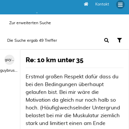
Kontakt
Die Suche ergab 49 Treffer
Zur erweiterten Suche
Die Suche ergab 49 Treffer
Re: 10 km unter 35
guybrush1992
guybrush1992
Erstmal großen Respekt dafür dass du
bei den Bedingungen überhaupt
gelaufen bist. Bei mir wäre die
Motivation da gleich nur noch halb so
hoch. (Häufig)wechselnder Untergrund
belastet bei mir die Muskulatur ziemlich
stark und limitiert einen am Ende