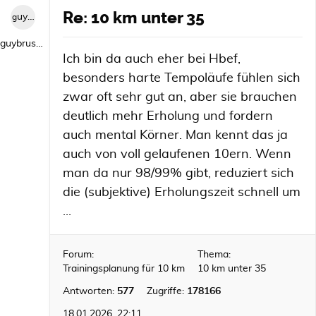
Re: 10 km unter 35
guybrush1992
guybrush1992
Ich bin da auch eher bei Hbef,
besonders harte Tempoläufe fühlen sich
zwar oft sehr gut an, aber sie brauchen
deutlich mehr Erholung und fordern
auch mental Körner. Man kennt das ja
auch von voll gelaufenen 10ern. Wenn
man da nur 98/99% gibt, reduziert sich
die (subjektive) Erholungszeit schnell um
...
Forum:
Thema:
Trainingsplanung für 10 km
10 km unter 35
Antworten:
577
Zugriffe:
178166
18.01.2026, 22:11