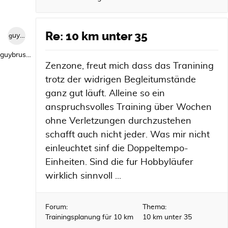
Re: 10 km unter 35
guybrush1992
guybrush1992
Zenzone, freut mich dass das Tranining
trotz der widrigen Begleitumstände
ganz gut läuft. Alleine so ein
anspruchsvolles Training über Wochen
ohne Verletzungen durchzustehen
schafft auch nicht jeder. Was mir nicht
einleuchtet sinf die Doppeltempo-
Einheiten. Sind die fur Hobbyläufer
wirklich sinnvoll ...
Forum:
Thema:
Trainingsplanung für 10 km
10 km unter 35