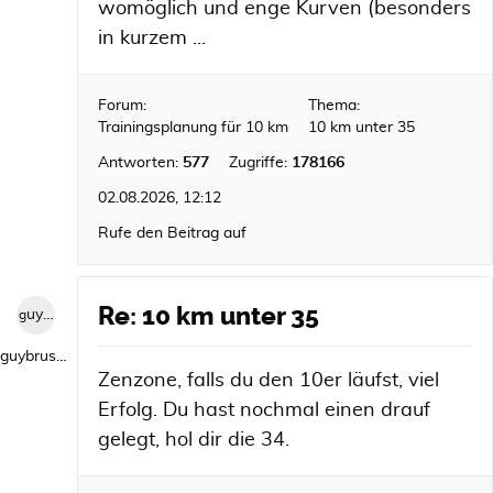
womöglich und enge Kurven (besonders
in kurzem ...
Forum:
Thema:
Trainingsplanung für 10 km
10 km unter 35
Antworten:
577
Zugriffe:
178166
02.08.2026, 12:12
Rufe den Beitrag auf
Re: 10 km unter 35
guybrush1992
guybrush1992
Zenzone, falls du den 10er läufst, viel
Erfolg. Du hast nochmal einen drauf
gelegt, hol dir die 34.