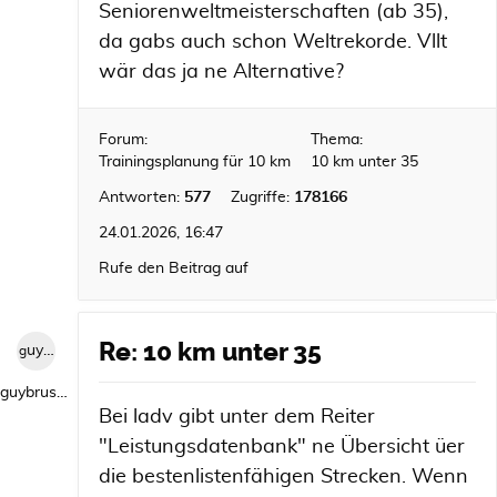
Seniorenweltmeisterschaften (ab 35),
da gabs auch schon Weltrekorde. Vllt
wär das ja ne Alternative?
Forum:
Thema:
Trainingsplanung für 10 km
10 km unter 35
Antworten:
577
Zugriffe:
178166
24.01.2026, 16:47
Rufe den Beitrag auf
Re: 10 km unter 35
guybrush1992
guybrush1992
Bei ladv gibt unter dem Reiter
"Leistungsdatenbank" ne Übersicht üer
die bestenlistenfähigen Strecken. Wenn