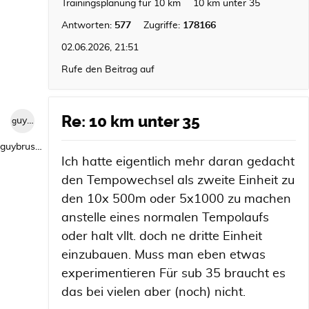
Trainingsplanung für 10 km
10 km unter 35
Antworten:
577
Zugriffe:
178166
02.06.2026, 21:51
Rufe den Beitrag auf
Re: 10 km unter 35
guybrush1992
guybrush1992
Ich hatte eigentlich mehr daran gedacht
den Tempowechsel als zweite Einheit zu
den 10x 500m oder 5x1000 zu machen
anstelle eines normalen Tempolaufs
oder halt vllt. doch ne dritte Einheit
einzubauen. Muss man eben etwas
experimentieren Für sub 35 braucht es
das bei vielen aber (noch) nicht.