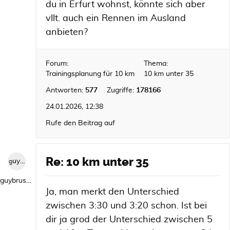
du in Erfurt wohnst, könnte sich aber
vllt. auch ein Rennen im Ausland
anbieten?
Forum:
Thema:
Trainingsplanung für 10 km
10 km unter 35
Antworten:
577
Zugriffe:
178166
24.01.2026, 12:38
Rufe den Beitrag auf
Re: 10 km unter 35
guybrush1992
guybrush1992
Ja, man merkt den Unterschied
zwischen 3:30 und 3:20 schon. Ist bei
dir ja grod der Unterschied zwischen 5