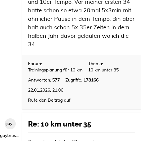
und 10er Tempo. Vor meiner ersten 34
hatte schon so etwa 20mal 5x3min mit
ähnlicher Pause in dem Tempo. Bin aber
halt auch schon 5x 35er Zeiten in dem
halben Jahr davor gelaufen wo ich die
34 ...
Forum:
Thema:
Trainingsplanung für 10 km
10 km unter 35
Antworten:
577
Zugriffe:
178166
22.01.2026, 21:06
Rufe den Beitrag auf
Re: 10 km unter 35
guybrush1992
guybrush1992