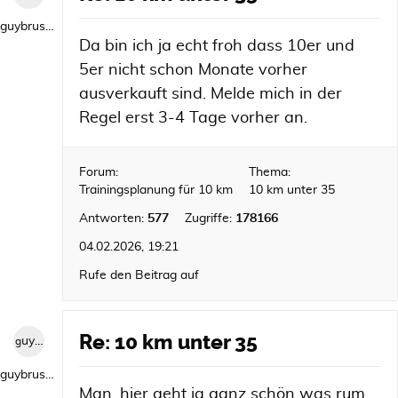
guybrush1992
Da bin ich ja echt froh dass 10er und
5er nicht schon Monate vorher
ausverkauft sind. Melde mich in der
Regel erst 3-4 Tage vorher an.
Forum:
Thema:
Trainingsplanung für 10 km
10 km unter 35
Antworten:
577
Zugriffe:
178166
04.02.2026, 19:21
Rufe den Beitrag auf
Re: 10 km unter 35
guybrush1992
guybrush1992
Man, hier geht ja ganz schön was rum.