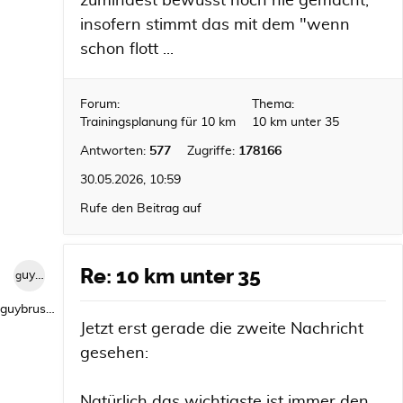
zumindest bewusst noch nie gemacht,
insofern stimmt das mit dem "wenn
schon flott ...
Forum:
Thema:
Trainingsplanung für 10 km
10 km unter 35
Antworten:
577
Zugriffe:
178166
30.05.2026, 10:59
Rufe den Beitrag auf
Re: 10 km unter 35
guybrush1992
guybrush1992
Jetzt erst gerade die zweite Nachricht
gesehen:
Natürlich das wichtigste ist immer den