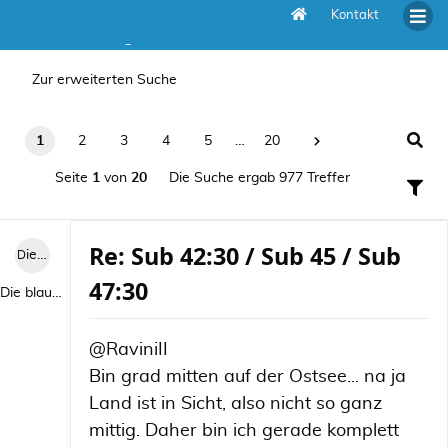
Kontakt
Die Suche ergab 977 Treffer
Zur erweiterten Suche
1
2
3
4
5
…
20
Seite
1
von
20
Die Suche ergab 977 Treffer
Re: Sub 42:30 / Sub 45 / Sub
Die blaue Luise
47:30
Die blaue Luise
@RaviniII
Bin grad mitten auf der Ostsee... na ja
Land ist in Sicht, also nicht so ganz
mittig. Daher bin ich gerade komplett