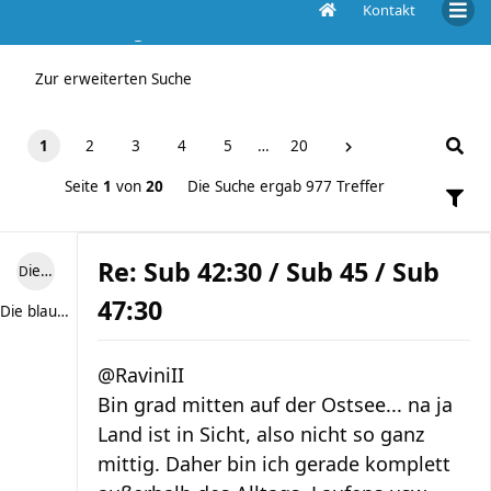
Kontakt
Die Suche ergab 977 Treffer
Zur erweiterten Suche
1
2
3
4
5
…
20
Seite
1
von
20
Die Suche ergab 977 Treffer
Re: Sub 42:30 / Sub 45 / Sub
Die blaue Luise
47:30
Die blaue Luise
@RaviniII
Bin grad mitten auf der Ostsee... na ja
Land ist in Sicht, also nicht so ganz
mittig. Daher bin ich gerade komplett