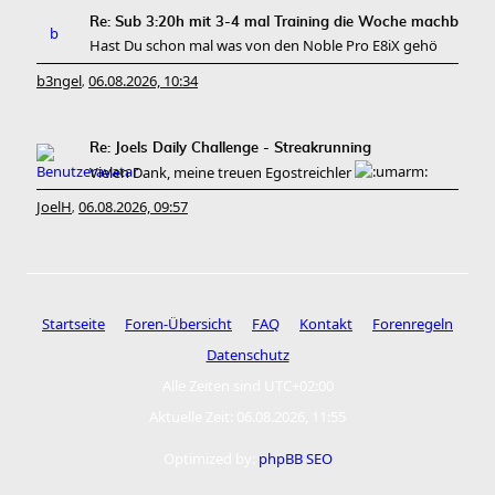
Re: Sub 3:20h mit 3-4 mal Training die Woche machb
Hast Du schon mal was von den Noble Pro E8iX gehö
b3ngel
06.08.2026, 10:34
,
Re: Joels Daily Challenge - Streakrunning
Vielen Dank, meine treuen Egostreichler
JoelH
06.08.2026, 09:57
,
Startseite
Foren-Übersicht
FAQ
Kontakt
Forenregeln
Datenschutz
Alle Zeiten sind
UTC+02:00
Aktuelle Zeit: 06.08.2026, 11:55
Optimized by:
phpBB SEO