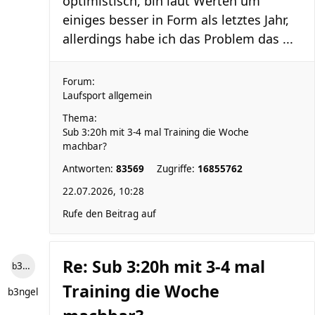
optimistisch, bin laut Werten um
einiges besser in Form als letztes Jahr,
allerdings habe ich das Problem das ...
Forum:
Laufsport allgemein
Thema:
Sub 3:20h mit 3-4 mal Training die Woche
machbar?
Antworten:
83569
Zugriffe:
16855762
22.07.2026, 10:28
Rufe den Beitrag auf
Re: Sub 3:20h mit 3-4 mal
b3ngel
Training die Woche
b3ngel