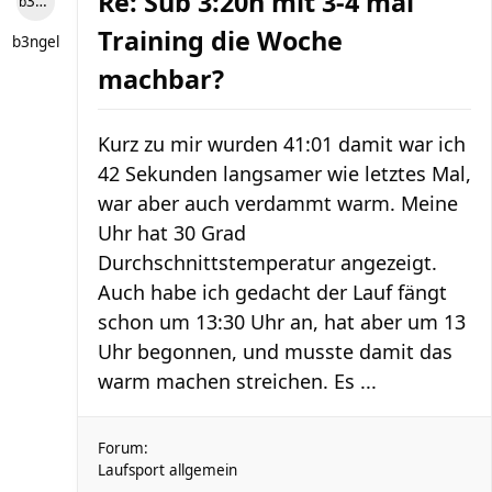
Re: Sub 3:20h mit 3-4 mal
b3ngel
Training die Woche
b3ngel
machbar?
Kurz zu mir wurden 41:01 damit war ich
42 Sekunden langsamer wie letztes Mal,
war aber auch verdammt warm. Meine
Uhr hat 30 Grad
Durchschnittstemperatur angezeigt.
Auch habe ich gedacht der Lauf fängt
schon um 13:30 Uhr an, hat aber um 13
Uhr begonnen, und musste damit das
warm machen streichen. Es ...
Forum:
Laufsport allgemein