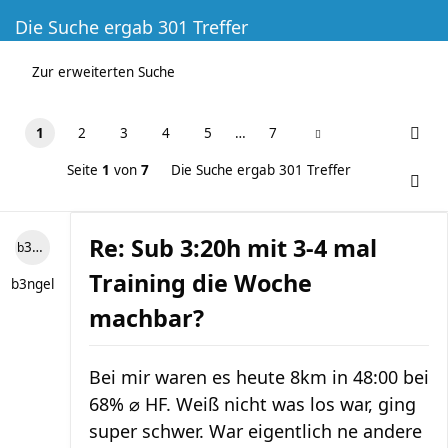
Die Suche ergab 301 Treffer
Zur erweiterten Suche
1
2
3
4
5
…
7
Seite
1
von
7
Die Suche ergab 301 Treffer
Re: Sub 3:20h mit 3-4 mal
b3ngel
Training die Woche
b3ngel
machbar?
Bei mir waren es heute 8km in 48:00 bei
68% ⌀ HF. Weiß nicht was los war, ging
super schwer. War eigentlich ne andere