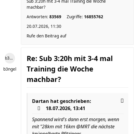
Sub 3:20h mit 3-4 mal Training die Woche
machbar?
Antworten:
83569
Zugriffe:
16855762
20.07.2026, 11:30
Rufe den Beitrag auf
Re: Sub 3:20h mit 3-4 mal
b3ngel
Training die Woche
b3ngel
machbar?
Dartan
hat geschrieben:
18.07.2026, 13:41
Spannend wird's dann erst morgen, wenn
mit "28km mit 16km @MRT die nächste
knüppelharte Pfitzinger-