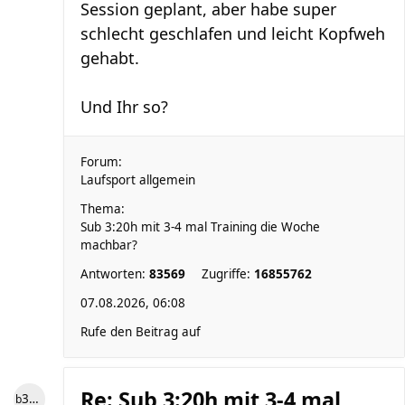
Session geplant, aber habe super
schlecht geschlafen und leicht Kopfweh
gehabt.
Und Ihr so?
Forum:
Laufsport allgemein
Thema:
Sub 3:20h mit 3-4 mal Training die Woche
machbar?
Antworten:
83569
Zugriffe:
16855762
07.08.2026, 06:08
Rufe den Beitrag auf
Re: Sub 3:20h mit 3-4 mal
b3ngel