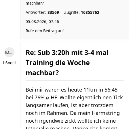
machbar?
Antworten:
83569
Zugriffe:
16855762
05.08.2026, 07:46
Rufe den Beitrag auf
Re: Sub 3:20h mit 3-4 mal
b3ngel
Training die Woche
b3ngel
machbar?
Bei mir waren es heute 11km in 56:45
bei 76% ⌀ HF. Wollte eigentlich nen Tick
langsamer laufen, ist aber trotzdem
noch im Rahmen. Da mein Harmstring
noch irgendwie zickt wollte ich keine
Intervalle machen. Denke das kommt