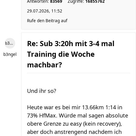
Antworten:
83569
Zugriffe:
16855762
29.07.2026, 11:52
Rufe den Beitrag auf
Re: Sub 3:20h mit 3-4 mal
b3ngel
Training die Woche
b3ngel
machbar?
Und ihr so?
Heute war es bei mir 13.66km 1:14 in
73% HfMax. Würde mal sagen absolute
obere Grenze zu easy (kein recovery),
aber doch anstrengend nachdem ich