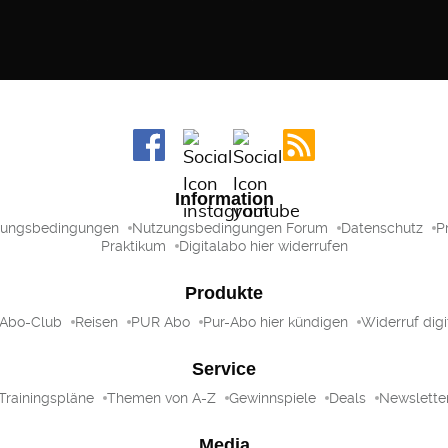
Information
zungsbedingungen
Nutzungsbedingungen Forum
Datenschutz
P
Praktikum
Digitalabo hier widerrufen
Produkte
 Abo-Club
Reisen
PUR Abo
Pur-Abo hier kündigen
Widerruf digi
Service
Trainingspläne
Themen von A-Z
Gewinnspiele
Deals
Newslette
Media