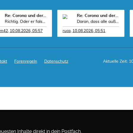
Re: Corona und der Sport
Re: Corona und der Sport
Richtig. Oder er falsch beraten wird. Wer ist n
Daran, dass alle außer ihm Idioten sind. Müsste er
fen42
,
10.08.2026, 05:57
ruca
,
10.08.2026, 05:51
takt
Forenregeln
Datenschutz
Aktuelle Zeit: 1
esten Inhalte direkt in dein Postfach.