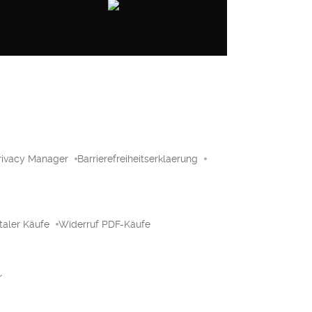
rivacy Manager
Barrierefreiheitserklaerung
taler Käufe
Widerruf PDF-Käufe
r