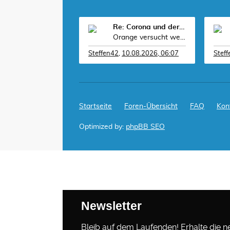
Re: Corona und der Sport
Orange versucht weiterhin, David Hearn, dem Olympi
Steffen42
,
10.08.2026, 06:07
Stef
Startseite
Foren-Übersicht
FAQ
Kon
Optimized by:
phpBB SEO
Newsletter
Bleib auf dem Laufenden! Erhalte die neu