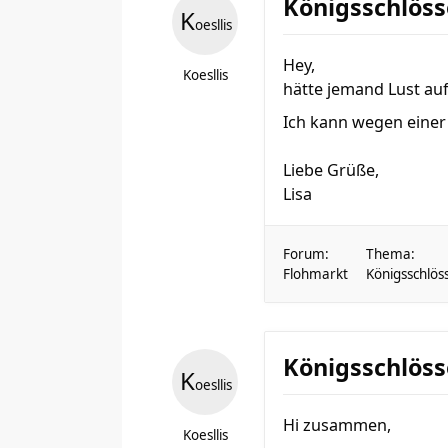
Königsschlös
K
oesllis
Hey,
Koesllis
hätte jemand Lust au
Ich kann wegen einer 
Liebe Grüße,
Lisa
Forum:
Thema:
Flohmarkt
Königsschlö
Königsschlöss
K
oesllis
Hi zusammen,
Koesllis