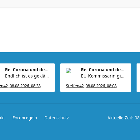
Re: Corona und der Sport
Re: Corona und der Sport
Endlich ist es geklärt, es waren Vandalen, die den
EU-Kommissarin gibt Techriesen Mitschuld an Migrat
en42
,
08.08.2026, 08:38
Steffen42
,
08.08.2026, 08:08
akt
Forenregeln
Datenschutz
Aktuelle Zeit: 0