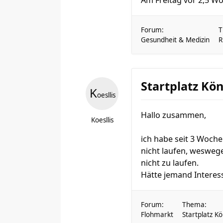
Am Freitag vor 2,5 Wo
Forum:
T
Gesundheit & Medizin
R
Startplatz Kö
K
oesllis
Hallo zusammen,
Koesllis
ich habe seit 3 Woche
nicht laufen, wesweg
nicht zu laufen.
Hätte jemand Interes
Forum:
Thema:
Flohmarkt
Startplatz K