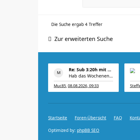
Die Suche ergab 4 Treffer
Zur erweiterten Suche
Re: Sub 3:20h mit 3-4 mal Training die Woche machb
Hab das Wochenende mit 11km easy @5:05 eingeläutet
Muc85
,
08.08.2026, 09:33
Steff
Startseite
Foren-Übersicht
FAQ
Kont
Optimized by:
phpBB SEO