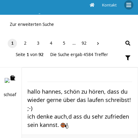
Kontakt
Die Suche ergab 4584 Treffer
Zur erweiterten Suche
2
3
4
5
…
92
1
Seite
von
Die Suche ergab 4584 Treffer
1
92
hallo hannes, schön zu hören, dass du
schoaf
wieder gerne über das laufen schreibst!
;-)
ich denke auch,d ass du sehr zufrieden
sein kannst.