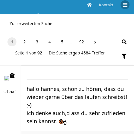
Kontakt
Die Suche ergab 4584 Treffer
Zur erweiterten Suche
1
2
3
4
5
…
92
Seite
1
von
92
Die Suche ergab 4584 Treffer
hallo hannes, schön zu hören, dass du
schoaf
wieder gerne über das laufen schreibst!
;-)
ich denke auch,d ass du sehr zufrieden
sein kannst.