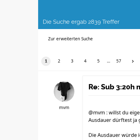
Die Suche ergab 2839 Treffer
Zur erweiterten Suche
2
3
4
5
…
57
1
Re: Sub 3:20h 
mvm
@mvm : willst du eig
Ausdauer dürftest ja
Die Ausdauer würde ic