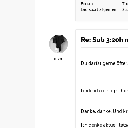
Forum:
Th
Laufsport allgemein
Su
Re: Sub 3:20h 
mvm
Du darfst gerne öfte
Finde ich richtig sch
Danke, danke. Und kra
Ich denke aktuell tat