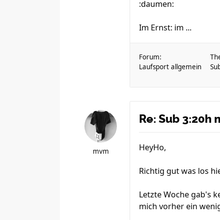
:daumen:
Im Ernst: im ...
Forum:
Th
Laufsport allgemein
Su
Re: Sub 3:20h 
HeyHo,
mvm
Richtig gut was los h
Letzte Woche gab's ke
mich vorher ein wenig