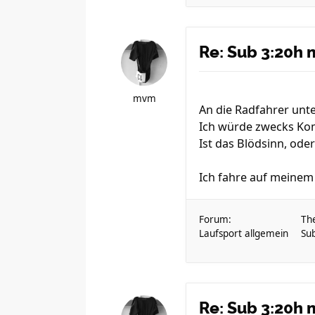
Re: Sub 3:20h 
mvm
An die Radfahrer unt
Ich würde zwecks Kom
Ist das Blödsinn, ode
Ich fahre auf meinem 
Forum:
Th
Laufsport allgemein
Su
Re: Sub 3:20h 