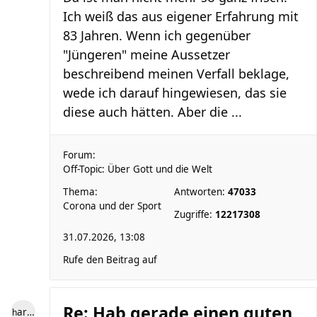
Ich weiß das aus eigener Erfahrung mit
83 Jahren. Wenn ich gegenüber
"Jüngeren" meine Aussetzer
beschreibend meinen Verfall beklage,
wede ich darauf hingewiesen, das sie
diese auch hätten. Aber die ...
Forum:
Off-Topic: Über Gott und die Welt
Thema:
Antworten:
47033
Corona und der Sport
Zugriffe:
12217308
31.07.2026, 13:08
Rufe den Beitrag auf
Re: Hab gerade einen guten
hardlooper