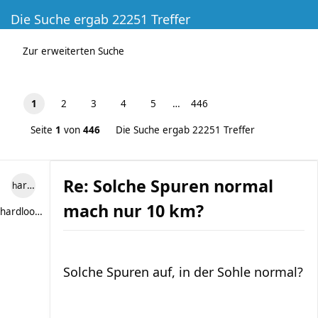
Die Suche ergab 22251 Treffer
Zur erweiterten Suche
1
2
3
4
5
…
446
Seite
1
von
446
Die Suche ergab 22251 Treffer
Re: Solche Spuren normal
hardlooper
mach nur 10 km?
hardlooper
Solche Spuren auf, in der Sohle normal?