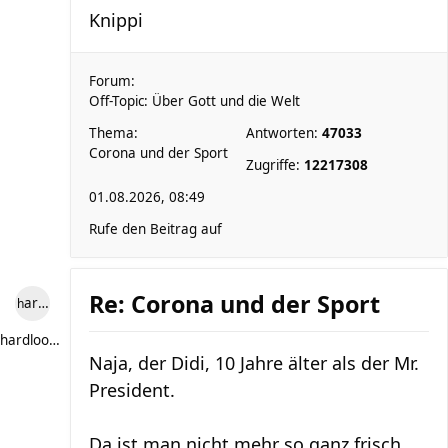
Knippi
Forum:
Off-Topic: Über Gott und die Welt
Thema:
Antworten:
47033
Corona und der Sport
Zugriffe:
12217308
01.08.2026, 08:49
Rufe den Beitrag auf
Re: Corona und der Sport
hardlooper
hardlooper
Naja, der Didi, 10 Jahre älter als der Mr.
President.
Da ist man nicht mehr so ganz frisch.