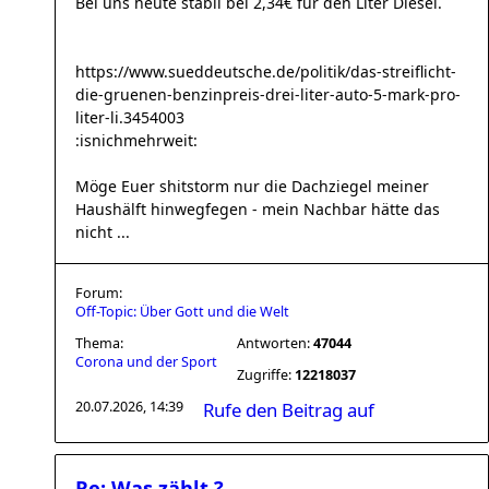
Bei uns heute stabil bei 2,34€ für den Liter Diesel.
https://www.sueddeutsche.de/politik/das-streiflicht-
die-gruenen-benzinpreis-drei-liter-auto-5-mark-pro-
liter-li.3454003
:isnichmehrweit:
Möge Euer shitstorm nur die Dachziegel meiner
Haushälft hinwegfegen - mein Nachbar hätte das
nicht ...
Forum:
Off-Topic: Über Gott und die Welt
Thema:
Antworten:
47044
Corona und der Sport
Zugriffe:
12218037
20.07.2026, 14:39
Rufe den Beitrag auf
Re: Was zählt ?