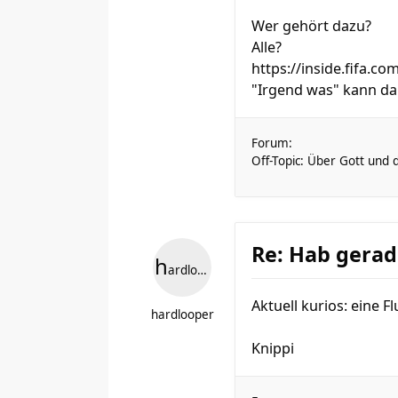
Wer gehört dazu?
Alle?
https://inside.fifa.co
"Irgend was" kann da n
Forum:
Off-Topic: Über Gott und 
Re: Hab gerad
h
ardlooper
Aktuell kurios: eine Fl
hardlooper
Knippi