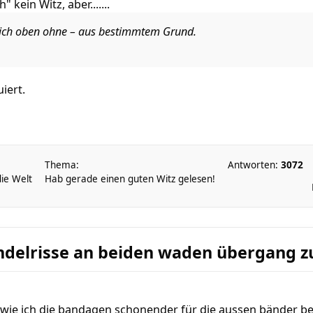
 kein Witz, aber.......
 sich oben ohne – aus bestimmtem Grund.
iert.
Thema:
Antworten:
3072
die Welt
Hab gerade einen guten Witz gelesen!
delrisse an beiden waden übergang zu
 wie ich die bandagen schonender für die aussen bänder b