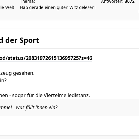
Thema:
Antworten:
3072
die Welt
Hab gerade einen guten Witz gelesen!
d der Sport
ood/status/2083197261513695725?s=46
rzeug gesehen.
in?
en - sogar für die Viertelmeiledistanz.
mmel - was fällt ihnen ein?