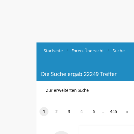
Startseite
Foren-Übersicht
Suche
Die Suche ergab 22249 Treffer
Zur erweiterten Suche
1
2
3
4
5
…
445