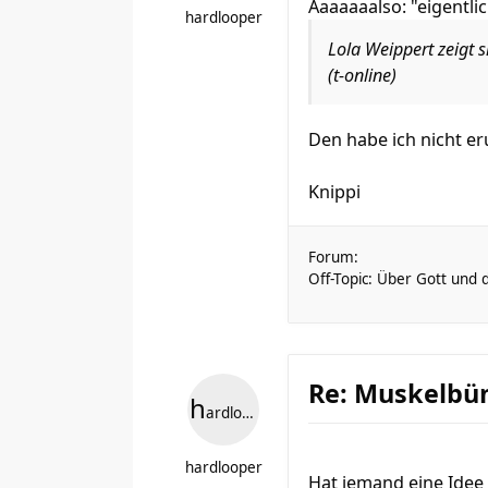
Aaaaaaalso: "eigentlich"
hardlooper
Lola Weippert zeigt
(t-online)
Den habe ich nicht eru
Knippi
Forum:
Off-Topic: Über Gott und 
Re: Muskelbün
h
ardlooper
hardlooper
Hat jemand eine Idee