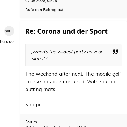
07.08.2026, 09:25
Rufe den Beitrag auf
Re: Corona und der Sport
hardlooper
hardlooper
„When’s the wildest party on your
island“?
The weekend after next. The mobile golf
course has been ordered. With special
putting mats.
Knippi
Forum: