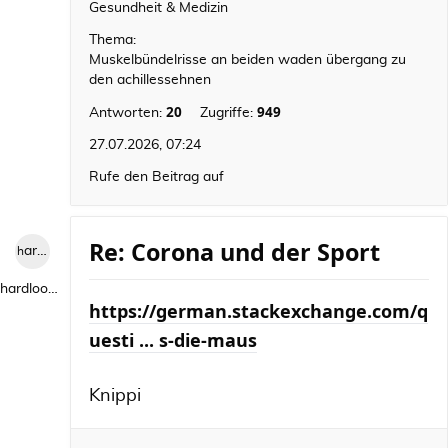
Gesundheit & Medizin
Thema:
Muskelbündelrisse an beiden waden übergang zu
den achillessehnen
20
949
Antworten:
Zugriffe:
27.07.2026, 07:24
Rufe den Beitrag auf
Re: Corona und der Sport
hardlooper
hardlooper
https://german.stackexchange.com/q
uesti ... s-die-maus
Knippi