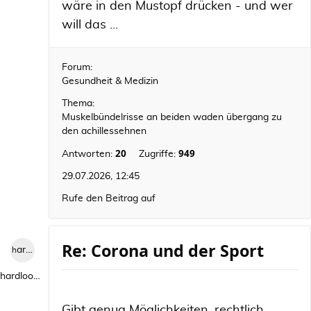
wäre in den Mustopf drücken - und wer
will das ...
Forum:
Gesundheit & Medizin
Thema:
Muskelbündelrisse an beiden waden übergang zu
den achillessehnen
20
949
Antworten:
Zugriffe:
29.07.2026, 12:45
Rufe den Beitrag auf
Re: Corona und der Sport
hardlooper
hardlooper
Gibt genug Möglichkeiten, rechtlich