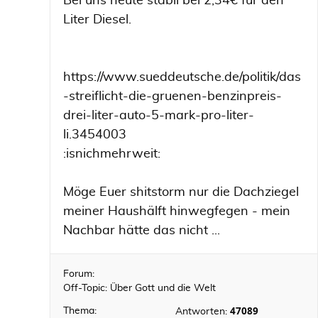
Bei uns heute stabil bei 2,34€ für den
Liter Diesel.
https://www.sueddeutsche.de/politik/das
-streiflicht-die-gruenen-benzinpreis-
drei-liter-auto-5-mark-pro-liter-
li.3454003
:isnichmehrweit:
Möge Euer shitstorm nur die Dachziegel
meiner Haushälft hinwegfegen - mein
Nachbar hätte das nicht ...
Forum:
Off-Topic: Über Gott und die Welt
47089
Thema:
Antworten: