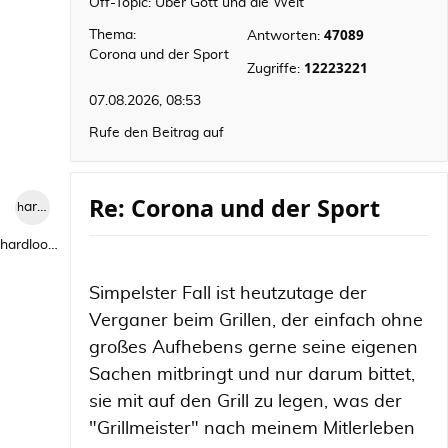
Off-Topic: Über Gott und die Welt
47089
Thema:
Antworten:
Corona und der Sport
12223221
Zugriffe:
07.08.2026, 08:53
Rufe den Beitrag auf
Re: Corona und der Sport
hardlooper
hardlooper
Simpelster Fall ist heutzutage der
Verganer beim Grillen, der einfach ohne
großes Aufhebens gerne seine eigenen
Sachen mitbringt und nur darum bittet,
sie mit auf den Grill zu legen, was der
"Grillmeister" nach meinem Mitlerleben