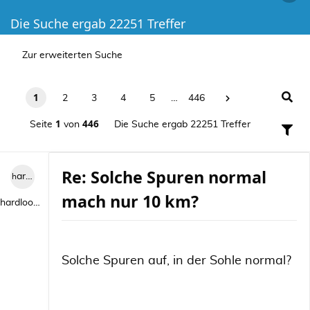
Die Suche ergab 22251 Treffer
Zur erweiterten Suche
1
2
3
4
5
…
446
1
446
Seite
von
Die Suche ergab 22251 Treffer
Re: Solche Spuren normal
hardlooper
mach nur 10 km?
hardlooper
Solche Spuren auf, in der Sohle normal?