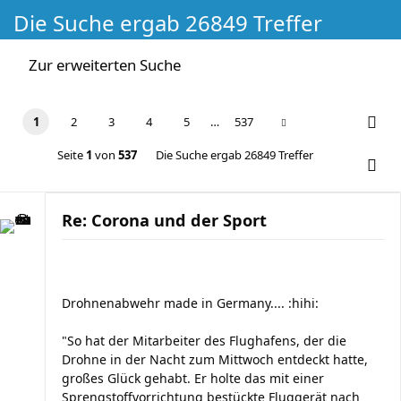
Die Suche ergab 26849 Treffer
Zur erweiterten Suche
1
2
3
4
5
…
537
Seite
1
von
537
Die Suche ergab 26849 Treffer
Re: Corona und der Sport
Drohnenabwehr made in Germany.... :hihi:
"So hat der Mitarbeiter des Flughafens, der die
Drohne in der Nacht zum Mittwoch entdeckt hatte,
großes Glück gehabt. Er holte das mit einer
Sprengstoffvorrichtung bestückte Fluggerät nach