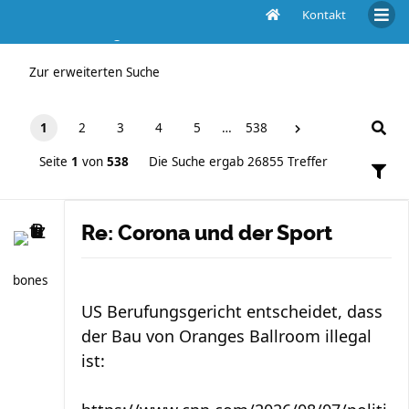
Kontakt
Die Suche ergab 26855 Treffer
Zur erweiterten Suche
1
2
3
4
5
…
538
Seite
1
von
538
Die Suche ergab 26855 Treffer
Re: Corona und der Sport
bones
US Berufungsgericht entscheidet, dass
der Bau von Oranges Ballroom illegal
ist: