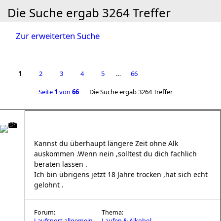
Die Suche ergab 3264 Treffer
Zur erweiterten Suche
1
2
3
4
5
…
66
Seite
1
von
66
Die Suche ergab 3264 Treffer
Kannst du überhaupt längere Zeit ohne Alk
auskommen .Wenn nein ,solltest du dich fachlich
beraten lassen .
Ich bin übrigens jetzt 18 Jahre trocken ,hat sich echt
gelohnt .
Forum:
Thema:
Laufsport allgemein
Laufen & Alkohol