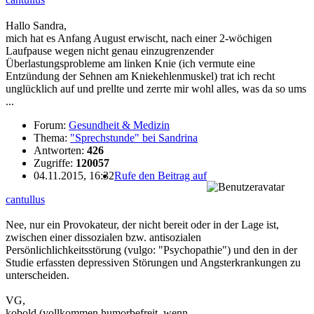
Hallo Sandra,
mich hat es Anfang August erwischt, nach einer 2-wöchigen
Laufpause wegen nicht genau einzugrenzender
Überlastungsprobleme am linken Knie (ich vermute eine
Entzündung der Sehnen am Kniekehlenmuskel) trat ich recht
unglücklich auf und prellte und zerrte mir wohl alles, was da so ums
...
Forum:
Gesundheit & Medizin
Thema:
"Sprechstunde" bei Sandrina
Antworten:
426
Zugriffe:
120057
04.11.2015, 16:32
Rufe den Beitrag auf
cantullus
Nee, nur ein Provokateur, der nicht bereit oder in der Lage ist,
zwischen einer dissozialen bzw. antisozialen
Persönlichlichkeitsstörung (vulgo: "Psychopathie") und den in der
Studie erfassten depressiven Störungen und Angsterkrankungen zu
unterscheiden.
VG,
kobold (vollkommen humorbefreit, wenn ...