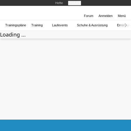
Hefte
Produkte
Forum
Anmelden
Menü
Trainingspläne
Training
Laufevents
Schuhe & Ausrüstung
Ernährun
Loading ...