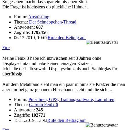
So gesehen macht das sogar ein bisschen Sinn.
Die Frage ist höchstens ob glückliche Hühner ...
Forum:
Ausrüstung
Thema:
Der Schnäppchen-Thread
Antworten:
607
Zugriffe:
1792456
06.12.2019, 10:17
Rufe den Beitrag auf
Fire
Meine Fenix 3 habe ich inzwischen seit 3 Jahren ohne
Displayschutz und habe keinen einzigen Kratzer.
Ich halte deshalb sowohl Displayschutz als auch Saphirglas für
überflüssig.
Auf dem Metallrand sieht man ein paar minimalste Kratzer die man
aber nur bei ganz genauem Hinschauen sieht und die sich ...
Forum:
Pulsuhren, GPS, Trainingssoftware, Laufuhren
Thema:
Garmin Fenix 6
Antworten:
245
Zugriffe:
102771
15.11.2019, 13:43
Rufe den Beitrag auf