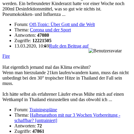
werden. Ein befreundeter Kinderarzt hatte vor einer Woche noch
200ml Desinfektionsmittel, was so gut wie nichts ist.
Pneumokokken- und Influenza ...
Forum:
Off-Topic: Über Gott und die Welt
Thema:
Corona und der Sport
Antworten:
47080
Zugriffe:
12221505
13.03.2020, 10:59
Rufe den Beitrag auf
Fire
Hat eigentlich jemand mal das Klima erwähnt?
Wenn man hierzulande 21km laufen/wandern kann, muss das nicht
unbedingt bei den 30° tropischer Hitze in Thailand der Fall sein
muss.
Ich hätte selbst als erfahrener Läufer etwas Mühe mich auf einen
Wettkampf in Thailand einzustellen und das obwohl ich ...
Forum:
Trainingspläne
Thema:
Halbmarathon mit nur 3 Wochen Vorbereitung -
schaffbar? [untrainiert]
Antworten:
72
Zugriffe:
47861