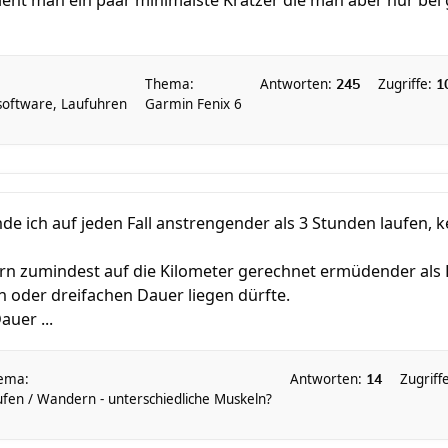
ieht man ein paar minimalste Kratzer die man aber nur be
Thema:
Antworten:
Zugriffe:
245
1
ssoftware, Laufuhren
Garmin Fenix 6
de ich auf jeden Fall anstrengender als 3 Stunden laufen, k
rn zumindest auf die Kilometer gerechnet ermüdender als L
 oder dreifachen Dauer liegen dürfte.
auer ...
ema:
Antworten:
Zugriff
14
fen / Wandern - unterschiedliche Muskeln?