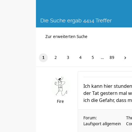
Die Suche ergab 4414 Treffer
Zur erweiterten Suche
2
3
4
5
…
89
1
Ich kann hier stunde
der Tat gestern mal 
ich die Gefahr, dass 
Fire
Forum:
Th
Laufsport allgemein
Co