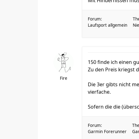
Mit Hindernissen mus
Forum:
Th
Laufsport allgemein
Ni
150 finde ich einen gu
Zu den Preis kriegst 
Fire
Die 3er gibts nicht m
vierfache.
Sofern die die (übers
Forum:
Th
Garmin Forerunner
Gar