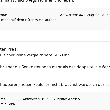
s man schlichtwegs rechnen und leben.
ema:
Antworten:
Zugriffe:
44
2059
e mehr auf dem Bürgersteig laufen?
ten Preis.
du sicher keine vergleichbare GPS Uhr.
ehr aber die 5er kostet noch mehr als das doppelte, die 6er 
chaubaren) neuen Features nicht brauchst würde ich das ...
ema:
Antworten:
Zugriffe:
1959
477915
min Fenix 3