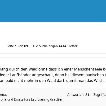
Seite
von
Die Suche ergab 4414 Treffer
1
89
nlang durch den Wald ohne dass ich einer Menschenseele be
wieder Laufbänder angeschaut, denn bei diesem panischen A
man bald nicht mehr in den Wald darf, damit man das Wild ...
ema:
Antworten:
Zugriffe
81
rona und Ersatz fürs Lauftraining draußen