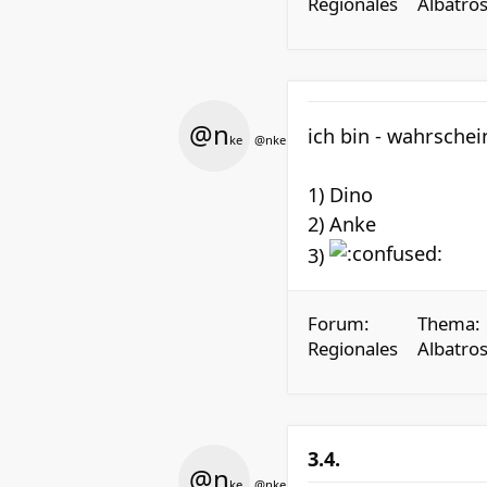
Regionales
Albatros
@n
ich bin - wahrsche
ke
@nke
1) Dino
2) Anke
3)
Forum:
Thema:
Regionales
Albatros
3.4.
@n
ke
@nke