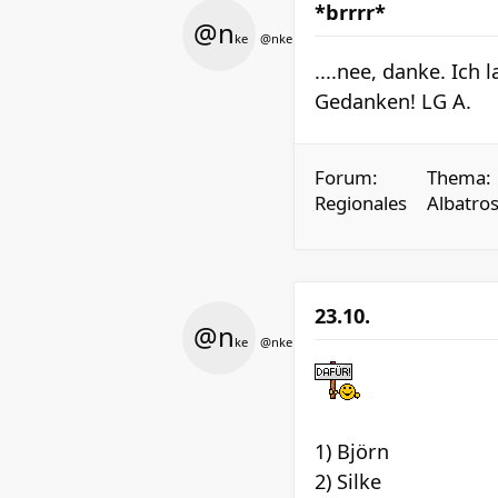
*brrrr*
@n
ke
@nke
....nee, danke. Ich
Gedanken! LG A.
Forum:
Thema:
Regionales
Albatros
23.10.
@n
ke
@nke
1) Björn
2) Silke