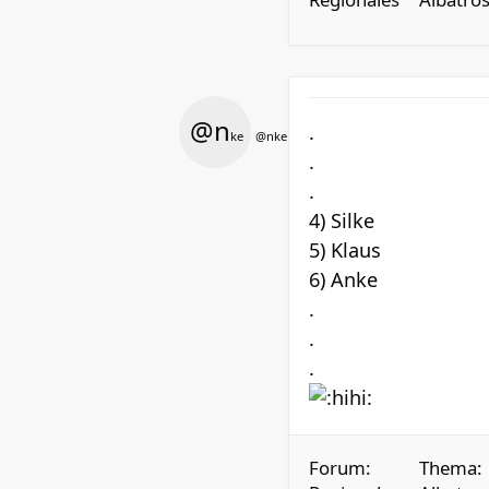
@n
.
ke
@nke
.
.
4) Silke
5) Klaus
6) Anke
.
.
.
Forum:
Thema: