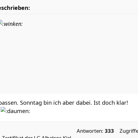
eschrieben:
 passen. Sonntag bin ich aber dabei. Ist doch klar!
.
Antworten:
333
Zugriff
-Zertifikat der LG Albatros Kiel