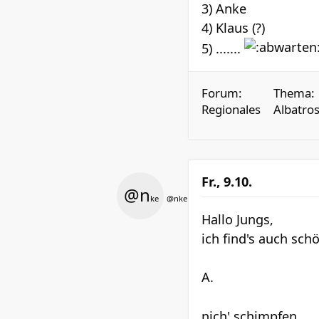
3) Anke
4) Klaus (?)
5) .......
Forum:
Thema:
Regionales
Albatros
Fr., 9.10.
@n
ke
@nke
Hallo Jungs,
ich find's auch sc
A.
nich' schimpfen.......