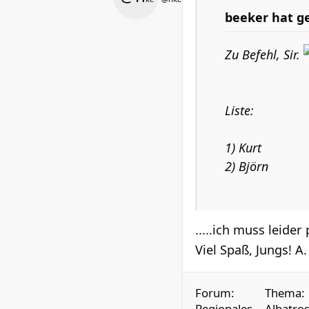
beeker hat g
Zu Befehl, Sir.
Liste:
1) Kurt
2) Björn
.....ich muss leider
Viel Spaß, Jungs! A
Forum:
Thema:
Regionales
Albatros