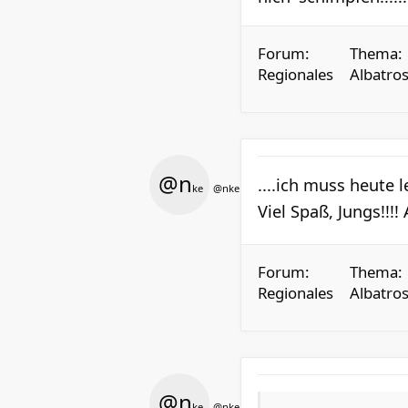
Forum:
Thema:
Regionales
Albatros
@n
....ich muss heute l
ke
@nke
Viel Spaß, Jungs!!!!
Forum:
Thema:
Regionales
Albatros
@n
ke
@nke