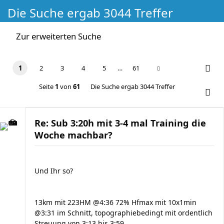
Die Suche ergab 3044 Treffer
Zur erweiterten Suche
1
2
3
4
5
…
61
Seite
1
von
61
Die Suche ergab 3044 Treffer
Re: Sub 3:20h mit 3-4 mal Training die
Woche machbar?
Und Ihr so?
13km mit 223HM @4:36 72% Hfmax mit 10x1min
@3:31 im Schnitt, topographiebedingt mit ordentlich
Streuung von 3:13 bis 3:59