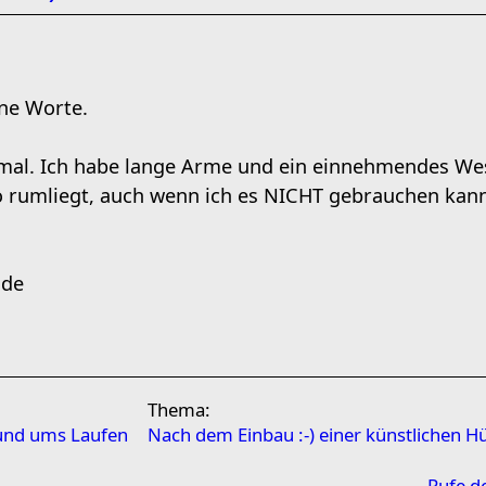
ine Worte.
n mal. Ich habe lange Arme und ein einnehmendes Wes
o rumliegt, auch wenn ich es NICHT gebrauchen kan
nde
Thema:
rund ums Laufen
Nach dem Einbau :-) einer künstlichen H
Rufe d