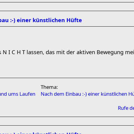
au :-) einer künstlichen Hüfte
s N I C H T lassen, das mit der aktiven Bewegung mei
Thema:
rund ums Laufen
Nach dem Einbau :-) einer künstlichen H
Rufe d