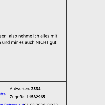
en, also nehme ich alles mit,
n und mir es auch NICHT gut
Antworten:
2334
üfte
Zugriffe:
11582965
en Beitrag auf
01.08.2026, 06:32