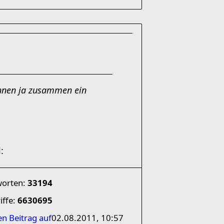
önnen ja zusammen ein
worten:
33194
iffe:
6630695
en Beitrag auf
02.08.2011, 10:57