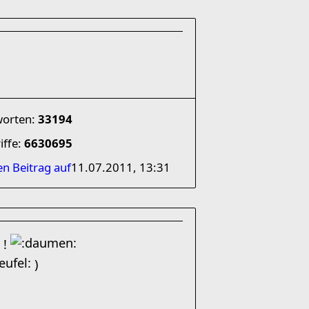
worten:
33194
iffe:
6630695
en Beitrag auf
11.07.2011, 13:31
 !
)