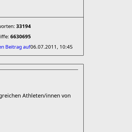
worten:
33194
iffe:
6630695
en Beitrag auf
06.07.2011, 10:45
lgreichen Athleten/innen von