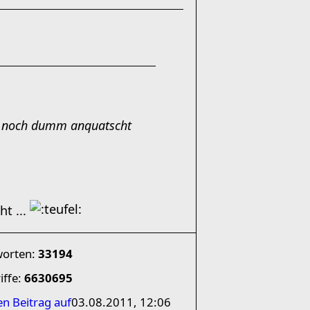
da noch dumm anquatscht
t ...
worten:
33194
iffe:
6630695
en Beitrag auf
03.08.2011, 12:06