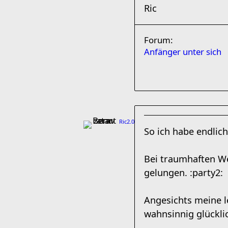
Ric
Forum:
Anfänger unter sich
Ric2.0
So ich habe endlich
Bei traumhaften We
gelungen. :party2:
Angesichts meine l
wahnsinnig glückli