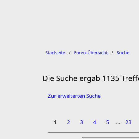
Startseite
Foren-Übersicht
Suche
Die Suche ergab 1135 Treff
Zur erweiterten Suche
1
2
3
4
5
…
23