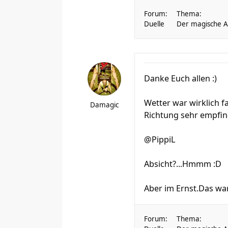
Forum:
Thema:
Duelle
Der magische Au
Danke Euch allen :)
Wetter war wirklich f
Damagic
Richtung sehr empfind
@PippiL
Absicht?...Hmmm :D
Aber im Ernst.Das war
Forum:
Thema: