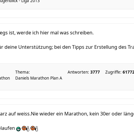
genblick - Liga 2013
gs ist, werde ich hier mal was schreiben.
ür deine Unterstützung; bei den Tipps zur Erstellung des Tr
Thema:
Antworten:
3777
Zugriffe:
6177
athon
Daniels Marathon Plan A
warz auf weiss.Nie wieder ein Marathon, kein 30er oder lä
gelaufen