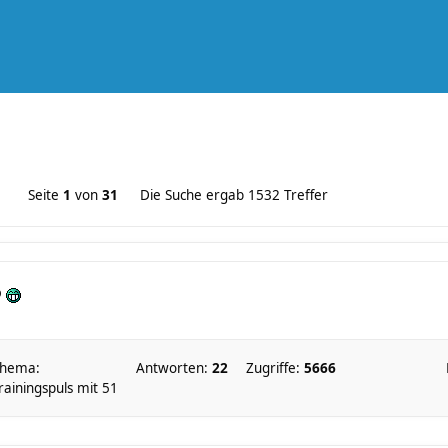
Seite
1
von
31
Die Suche ergab 1532 Treffer
o
hema:
Antworten:
22
Zugriffe:
5666
rainingspuls mit 51