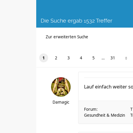
Die Suche ergab 1532 Treffer
Zur erweiterten Suche
1
2
3
4
5
…
31
Lauf einfach weiter s
Damagic
Forum:
T
Gesundheit & Medizin
T